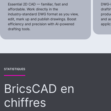
Essential 2D CAD — familiar, fast and
DWG-b
affordable. Work directly in the
draft
industry‑standard DWG format as you view,
produc
edit, mark up and publish drawings. Boost
and a
efficiency and precision with AI-powered
applic
drafting tools.
STATISTIQUES
BricsCAD en
chiffres