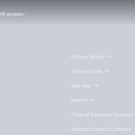
t
À propos
Privacy Notice
Terms of Use
Site Map
Imprint
Code of Business Conduct 
Supplier Code of Conduct