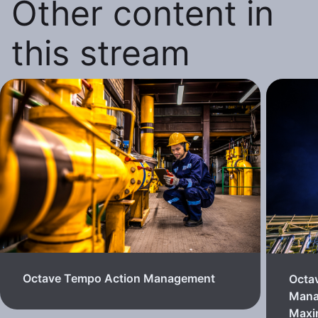
Other content in
this stream
Octave Tempo Action Management
Octa
Mana
Max