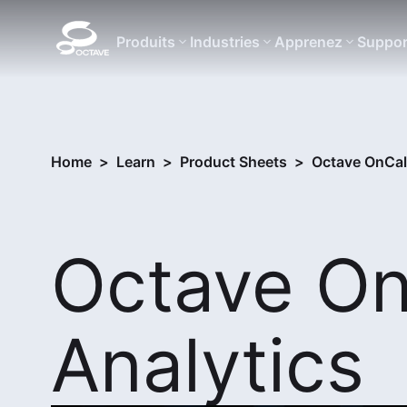
Produits
Industries
Apprenez
Suppor
Home
>
Learn
>
Product Sheets
>
Octave OnCall
Octave On
Analytics