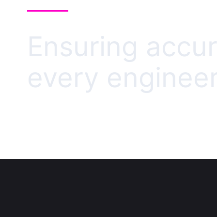
Ensuring accur
every engineer