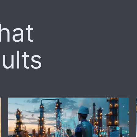
hat
ults