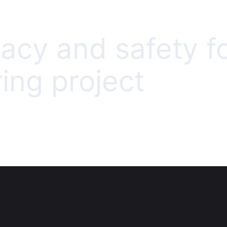
acy and safety f
ing project