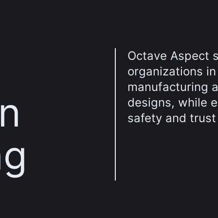
Octave Aspect s
organizations in
manufacturing an
in
designs, while 
safety and trust 
ng
Conoce más
Aprende sobre la intero