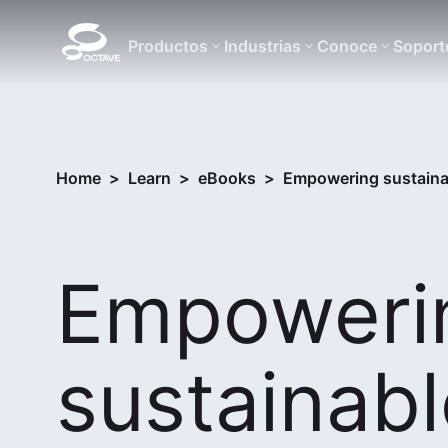
Productos
Industrias
Conoce
Soport
Home
>
Learn
>
eBooks
>
Empowering sustainabl
Empoweri
sustainabl