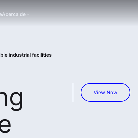
e
Acerca de
e industrial facilities
ng
View Now
e