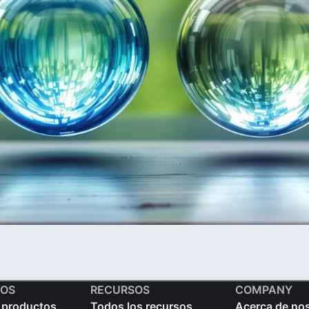
OS
RECURSOS
COMPANY
 productos
Todos los recursos
Acerca de no