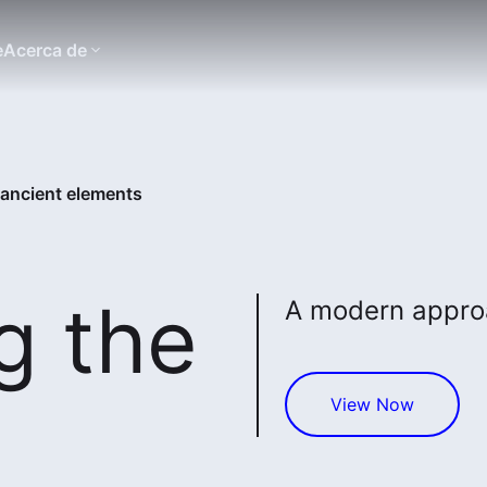
e
Acerca de
 ancient elements
g the
A modern approa
View Now