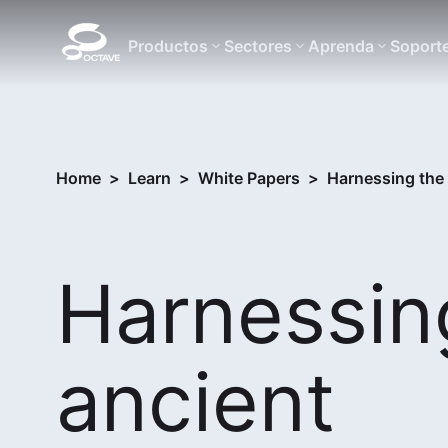
Productos
Sectores
Aprenda
Soport
Home
>
Learn
>
White Papers
>
Harnessing the
Harnessin
ancient