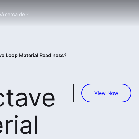
e
Acerca de
ve Loop Material Readiness?
ctave
View Now
rial