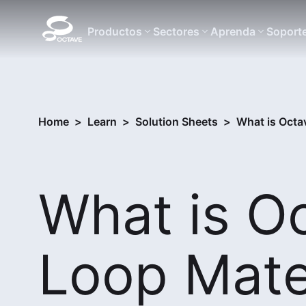
Productos
Sectores
Aprenda
Soport
Home
>
Learn
>
Solution Sheets
>
What is Octa
What is O
Loop Mate