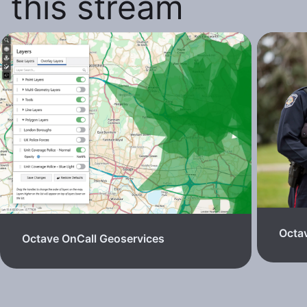
this stream
Octav
Octave OnCall Geoservices