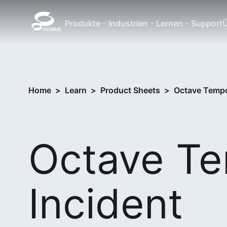
Produkte
Industrien
Lernen
Support
Ü
Home
>
Learn
>
Product Sheets
>
Octave Tempo
Octave T
Incident