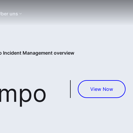
ber uns
 Incident Management overview
empo
View Now