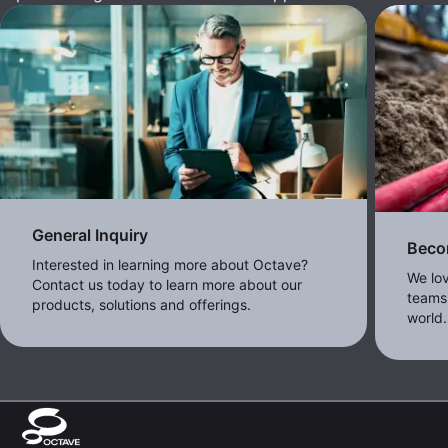
General Inquiry
Beco
Interested in learning more about Octave?
We lo
Contact us today to learn more about our
teams,
products, solutions and offerings.
world.