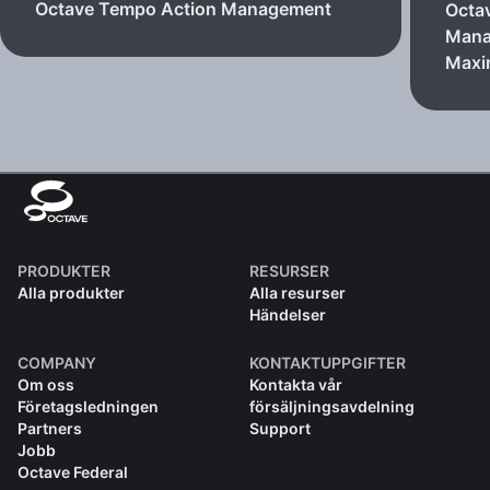
Octave Tempo Action Management
Octa
Mana
Max
PRODUKTER
RESURSER
Alla produkter
Alla resurser
Händelser
COMPANY
KONTAKTUPPGIFTER
Om oss
Kontakta vår
Företagsledningen
försäljningsavdelning
Partners
Support
Jobb
Octave Federal