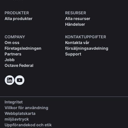
PRODUKTER
RESURSER
Alla produkter
Alla resurser
Händelser
COMPANY
KONTAKTUPPGIFTER
Om oss
Kontakta vår
Företagsledningen
försäljningsavdelning
Partners
Support
Jobb
Octave Federal
Integritet
Villkor för användning
Webbplatskarta
miljöavtryck
(opens in a new tab)
Uppförandekod och etik