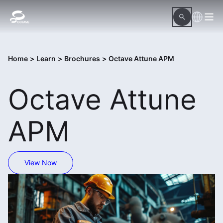
Home
>
Learn
>
Brochures
>
Octave Attune APM
Octave Attune
APM
View Now