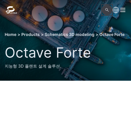
Home
>
Products
>
Schematics 3D modeling
>
Octave Forte
Octave Forte
지능형 3D 플랜트 설계 솔루션.