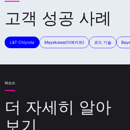
고객 성공 사례
L&T-Chiyoda
Mayekawa(마예카와)
코드 기술
Bay
리소스
더 자세히 알아
보기