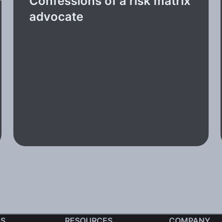
Confessions of a risk matrix
advocate
S
RESOURCES
COMPANY