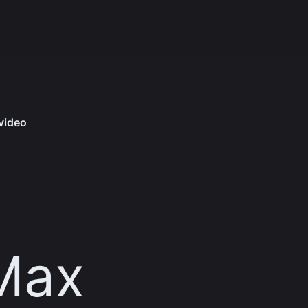
 video
 Max