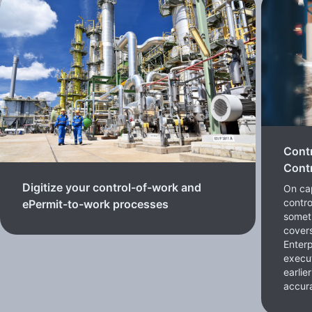
Cont
Contr
Digitize your control-of-work and
On cap
contro
ePermit-to-work processes
somet
cover
Enterp
execut
earlie
accura