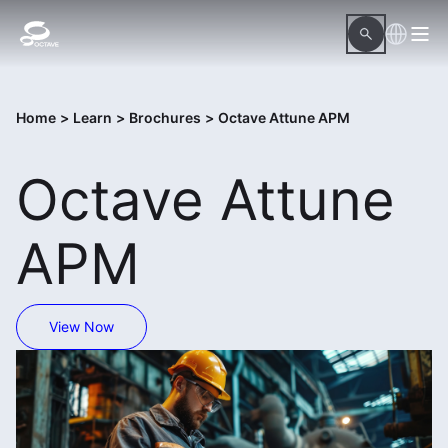
Home
>
Learn
>
Brochures
>
Octave Attune APM
Octave Attune
APM
View Now