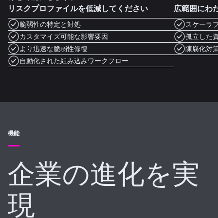
リスクプロファイルを低減してください
広範囲にわ
脆弱性の特定と対処
スケーラブ
カスタマイズ可能な影響要因
孤立した
より迅速な脆弱性修復
陳腐化対
自動化された組み込みワークフロー
機能
企業の進化を実
現