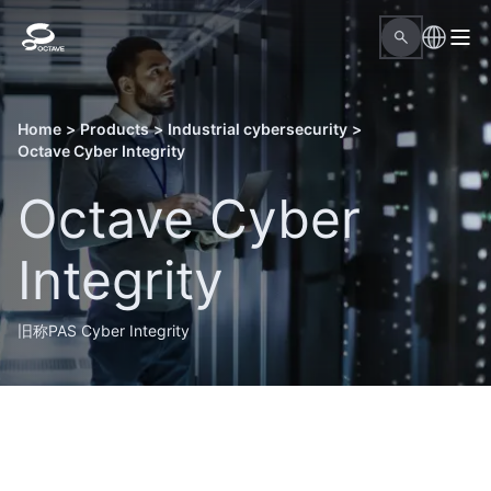
Home
>
Products
>
Industrial cybersecurity
>
Octave Cyber Integrity
Octave Cyber
Integrity
旧称PAS Cyber Integrity