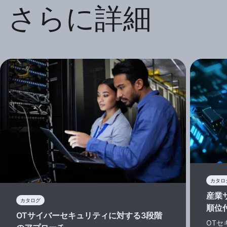
さらに詳細
カタロ
産業
カタログ
順位
OTサイバーセキュリティに対する3段階
OT