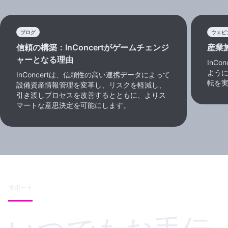
ブログ
ウェビ
信頼の構築：InConcertがゲームチェンジ
産業
ャーとなる理由
InC
よう
InConcertは、信頼性の高い連携データによって
転を
設備資産情報管理を変革し、リスクを軽減し、
引き渡しプロセスを改善するとともに、よりス
マートな意思決定を可能にします。
サポート