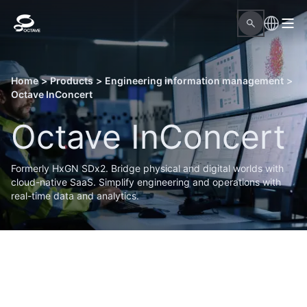
Home
>
Products
>
Engineering information management
>
Octave InConcert
Octave InConcert
Formerly HxGN SDx2. Bridge physical and digital worlds with
cloud-native SaaS. Simplify engineering and operations with
real-time data and analytics.