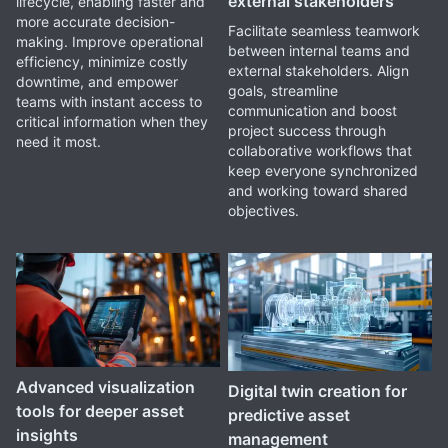
external stakeholders
lifecycle, enabling faster and
more accurate decision-
Facilitate seamless teamwork
making. Improve operational
between internal teams and
efficiency, minimize costly
external stakeholders. Align
downtime, and empower
goals, streamline
teams with instant access to
communication and boost
critical information when they
project success through
need it most.
collaborative workflows that
keep everyone synchronized
and working toward shared
objectives.
Advanced visualization
Digital twin creation for
tools for deeper asset
predictive asset
insights
management