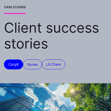
CASE STUDIES
Client success
stories
Cargill
Nynas
LG Chem