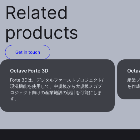
Related
products
Get in touch
Octave Forte 3D
Octa
Forte 3Dは、デジタルファーストプロジェクト/
産業
現況機能を使用して、中規模から大規模メガプ
を作
ロジェクト向けの産業施設の設計を可能にしま
す。