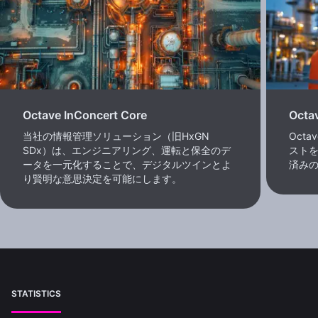
Octave InConcert Core
Oct
当社の情報管理ソリューション（旧HxGN
Octa
SDx）は、エンジニアリング、運転と保全のデ
スト
ータを一元化することで、デジタルツインとよ
済み
り賢明な意思決定を可能にします。
STATISTICS