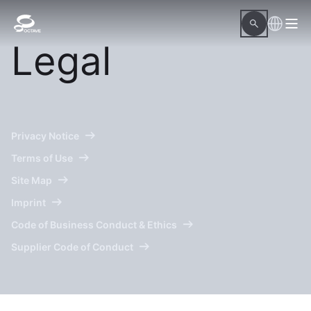
Legal
Privacy Notice
Terms of Use
Site Map
Imprint
Code of Business Conduct & Ethics
Supplier Code of Conduct