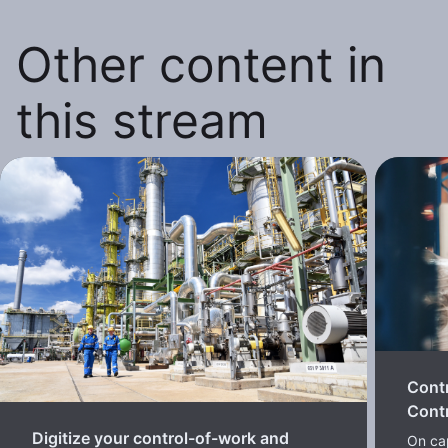
Other content in
this stream
Cont
Contr
Digitize your control-of-work and
On cap