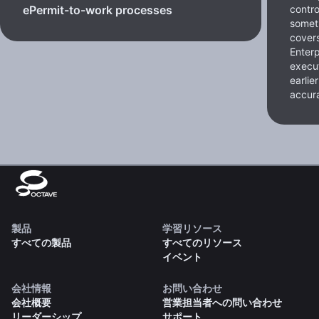
contro
ePermit-to-work processes
somet
cover
Enterp
execut
earlie
accura
製品
学習リソース
すべての製品
すべてのリソース
イベント
会社情報
お問い合わせ
会社概要
営業担当者への問い合わせ
リーダーシップ
サポート