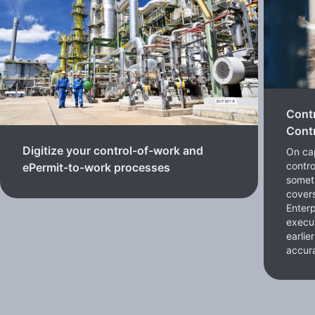
Cont
Contr
Digitize your control-of-work and
On cap
contro
ePermit-to-work processes
somet
cover
Enterp
execut
earlie
accura