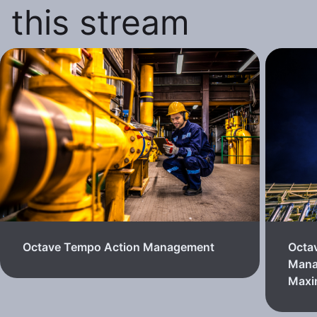
this stream
Octave Tempo Action Management
Octa
Mana
Max