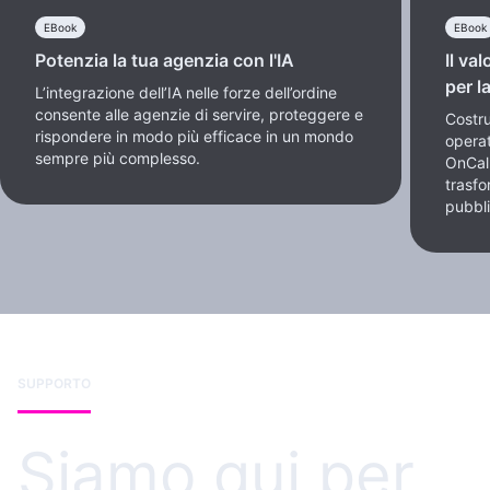
EBook
EBook
Potenzia la tua agenzia con l'IA
Il va
per l
L’integrazione dell’IA nelle forze dell’ordine
consente alle agenzie di servire, proteggere e
Costru
rispondere in modo più efficace in un mondo
operat
sempre più complesso.
OnCal
trasfo
pubbl
SUPPORTO
Siamo qui per