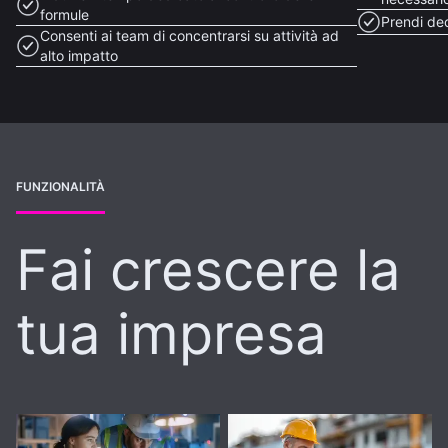
formule
Prendi dec
Consenti ai team di concentrarsi su attività ad
alto impatto
FUNZIONALITÀ
Fai crescere la
tua impresa