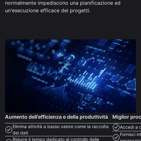
normalmente impediscono una pianificazione ed
un'esecuzione efficace dei progetti.
Consulta la brochure
Leggi l'eBook
Aumento dell'efficienza e della produttività
Miglior pro
Elimina attività a basso valore come la raccolta
Accedi a d
dei dati
Fornisci 
Ridurre il tempo dedicato al controllo delle
necessari