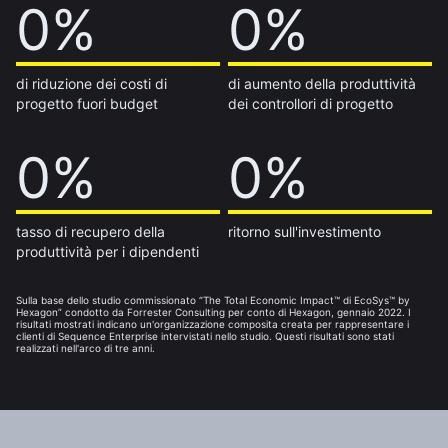
20%
0%
25%
0%
di riduzione dei costi di
di aumento della produttività
progetto fuori budget
dei controllori di progetto
50%
0%
85%
0%
tasso di recupero della
ritorno sull'investimento
produttività per i dipendenti
Sulla base dello studio commissionato “The Total Economic Impact™ di EcoSys™ by
Hexagon” condotto da Forrester Consulting per conto di Hexagon, gennaio 2022. I
risultati mostrati indicano un'organizzazione composita creata per rappresentare i
clienti di Sequence Enterprise intervistati nello studio. Questi risultati sono stati
realizzati nell'arco di tre anni.