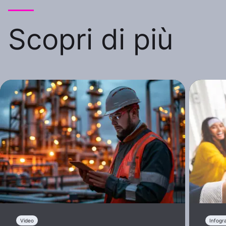
Scopri di più
Video
Infogr