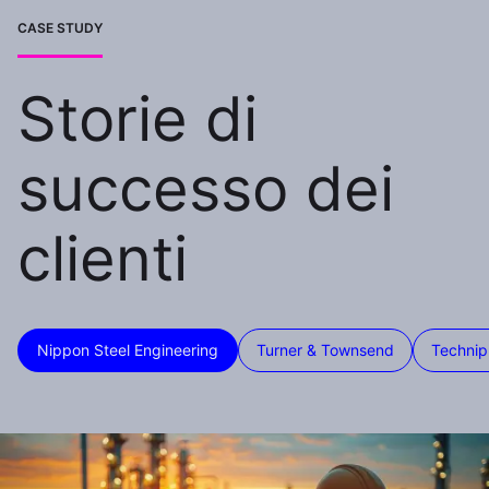
CASE STUDY
Storie di
successo dei
clienti
Nippon Steel Engineering
Turner & Townsend
Technip