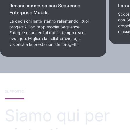
Rimani connesso con Sequence
I pro
Enterprise Mobile
Scopri
con S
Le decisioni lente stanno rallentando i tuoi
organi
progetti? Con l'app mobile Sequence
massim
Enterprise, accedi ai dati in tempo reale
ovunque. Migliora la collaborazione, la
visibilità e le prestazioni dei progetti.
SUPPORTO
Siamo qui per