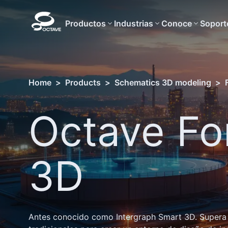
Productos
Industrias
Conoce
Soport
Home
>
Products
>
Schematics 3D modeling
>
Octave Fo
3D
Antes conocido como Intergraph Smart 3D. Supera 