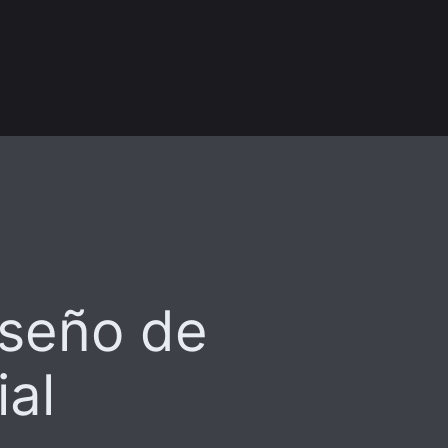
iseño de
ial