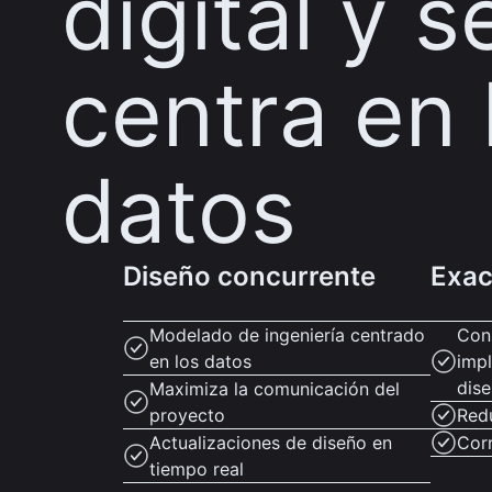
digital y s
centra en 
datos
Diseño concurrente
Exac
Modelado de ingeniería centrado
Cons
en los datos
imp
dis
Maximiza la comunicación del
proyecto
Red
Actualizaciones de diseño en
Cor
tiempo real