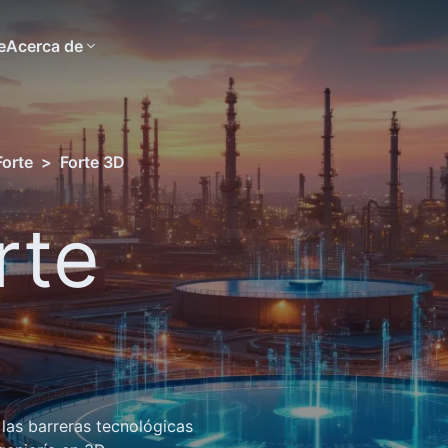
e
Acerca de
Forte
>
Forte 3D
rte
las barreras tecnológicas