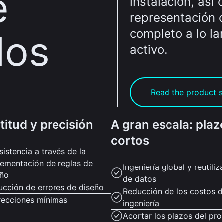
e
instalación, así
representación d
completo a lo la
los
activo.
Read the product 
titud y precisión
A gran escala: plaz
cortos
istencia a través de la
lementación de reglas de
Ingeniería global y reutili
eño
de datos
ucción de errores de diseño
Reducción de los costos 
recciones mínimas
ingeniería
Acortar los plazos del pr