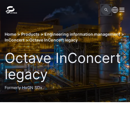
Home
>
Products
>
Engineering information management
>
InConcert
>
Octave InConcert legacy
Octave InConcert
legacy
Formerly HxGN SDx.