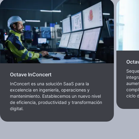
Octa
Seque
Octave InConcert
integr
aument
InConcert es una solución SaaS para la
comple
excelencia en ingeniería, operaciones y
ciclo 
mantenimiento. Establecemos un nuevo nivel
de eficiencia, productividad y transformación
digital.