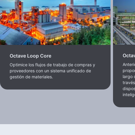
Octa
Octave Loop Core
Anteri
Optimice los flujos de trabajo de compras y
propor
proveedores con un sistema unificado de
largo 
gestión de materiales.
travé
dispos
inteli