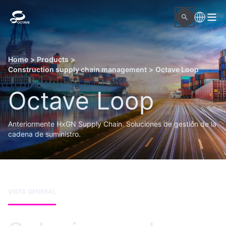
Home
>
Products
>
Construction supply chain management
>
Octave Loop
Octave Loop
Anteriormente HxGN Supply Chain. Soluciones de gestión de la
cadena de suministro.
VISTA GENERAL