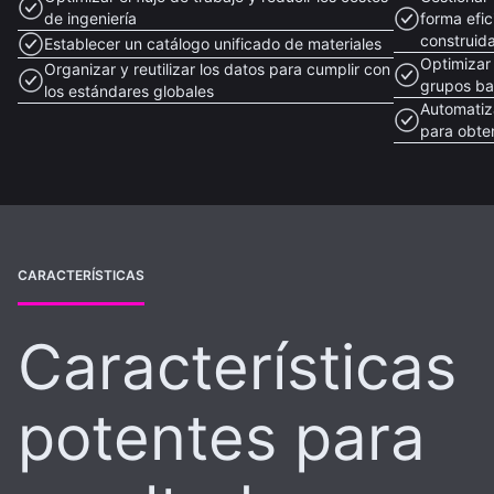
de ingeniería
forma efic
construid
Establecer un catálogo unificado de materiales
Optimizar
Organizar y reutilizar los datos para cumplir con
grupos ba
los estándares globales
Automatiz
para obte
CARACTERÍSTICAS
Características
potentes para