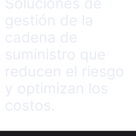
Soluciones de
gestión de la
cadena de
suministro que
reducen el riesgo
y optimizan los
costos.