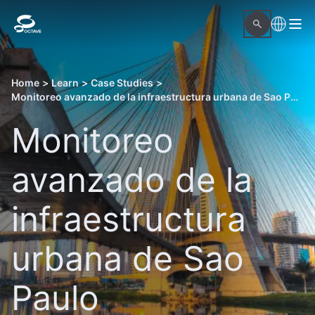
Home
>
Learn
>
Case Studies
>
Monitoreo avanzado de la infraestructura urbana de Sao Paulo
Monitoreo
avanzado de la
infraestructura
urbana de Sao
Paulo