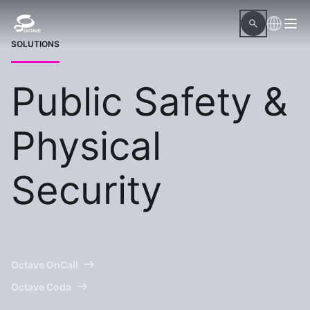
SOLUTIONS
Public Safety &
Physical
Security
Octave OnCall
Octave Coda